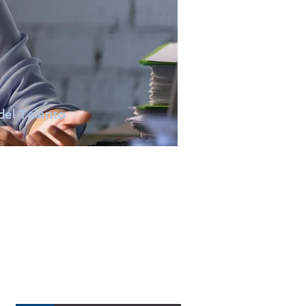
del Talento
formadora de la gestión del
avanzadas herramientas de
uciones precisas y confiables
ortaleciendo la retención de