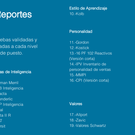
Estilo de Aprendizaje
eportes
10.-Kolb
Personalidad
ebas validadas y
11.-Gordon
das a cada nivel
12.-Kostick
de puesto.
13.-16 PF 102 Reactivos
(Versión corta)
14.-IPV Inventario de
personalidad de ventas
as de Inteligencia
15.-MMPI
16.-CPI (Versión corta)
rman Merril
B Inteligencia
acta
onderlic
Valores
P Inteligencia
al
17.-Allport
ta II R
18.-Zavic
AT
19.-Valores Schwartz
rsit