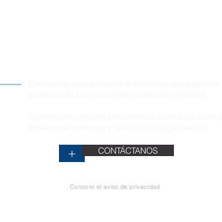
es llevar tu empresa al
nte nivel?
Conocenos y experimenta la diferencia que podemos
potenciando tu recurso más importante, tu GENTE.
Agenda una cita para conocer más a cerca de cómo
fortalecer el liderazgo y talento de tu organización.
CONTÁCTANOS
+
Conocer el aviso de privacidad