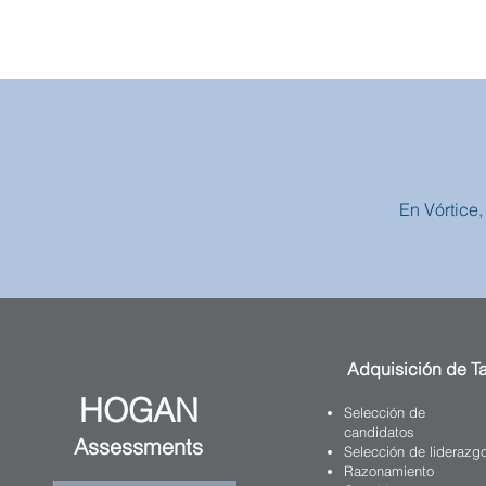
En Vórtice
Adquisición de Ta
HOGAN
Selección de
candidatos
Assessments
Selección de liderazg
Razonamiento