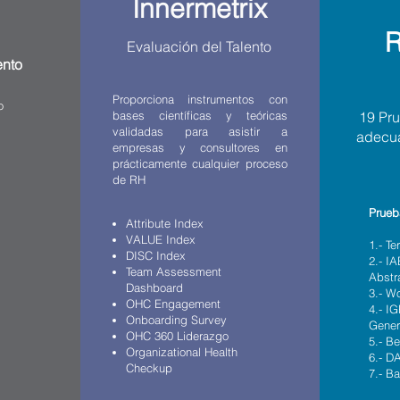
Innermetrix
R
Evaluación del Talento
ento
Proporciona instrumentos con
o
bases científicas y teóricas
19 Pru
validadas para asistir a
adecua
empresas y consultores en
prácticamente cualquier proceso
de RH
Prueb
Attribute Index
VALUE Index
1.- Te
DISC Index
2.- IA
Team Assessment
Abstr
Dashboard
3.- W
OHC Engagement
4.- IG
Onboarding Survey
Gener
OHC 360 Liderazgo
5.- Be
Organizational Health
6.- D
Checkup
7.- Ba