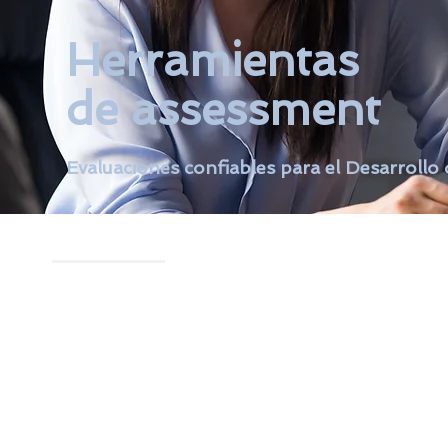
Herramientas
de assessment
Evaluaciones confiables para el Desarrollo 
Bienvenidos a una visión trans
talento a través de nuestras 
assessment, Vórtice le ofrece sol
para optimizar el rendimiento f
talento.